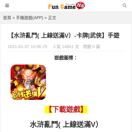
首頁
>
手機遊戲(APP)
> 正文
【水浒亂鬥( 上線送滿V）-卡牌|武俠】手遊
2021-01-07 10:06:29
人氣 14661 次
問題 0 篇
遊戲圖標：
下載遊戲
【
】
水浒亂鬥( 上線送滿V）