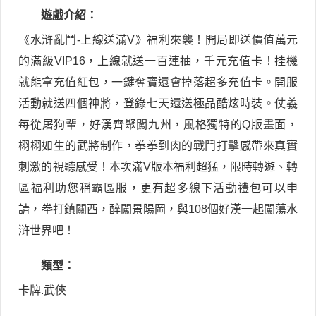
遊戲介紹：
《水浒亂鬥-上線送滿V》福利來襲！開局即送價值萬元
的滿級VIP16，上線就送一百連抽，千元充值卡！挂機
就能拿充值紅包，一鍵奪寶還會掉落超多充值卡。開服
活動就送四個神將，登錄七天還送極品酷炫時裝。仗義
每從屠狗輩，好漢齊聚闖九州，風格獨特的Q版畫面，
栩栩如生的武將制作，拳拳到肉的戰鬥打擊感帶來真實
刺激的視聽感受！本次滿V版本福利超猛，限時轉遊、轉
區福利助您稱霸區服，更有超多線下活動禮包可以申
請，拳打鎮關西，醉闖景陽岡，與108個好漢一起闖蕩水
浒世界吧！
類型：
卡牌.武俠