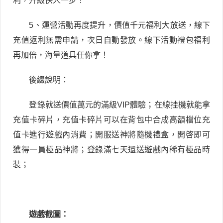
利，升級快人一步！
5、運營活動再度提升，價值千元福利大放送，線下
充值返利無需申請，次日自動發放。線下活動禮包福利
再加倍，海量道具任你拿！
後綴說明：
登錄就送價值萬元的滿級VIP體驗；在線挂機就能拿
充值卡碎片，充值卡碎片可以在背包中合成高額檔位充
值卡進行遊戲內消費；開服送神將隨機禮盒，開啓即可
獲得一員極品神將；登錄滿七天還送遊戲內稀有極品時
裝；
遊戲截圖：