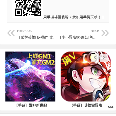
用手機掃掃我喔，就能用手機玩唷！！
PREVIOUS:
NEXT:
【武林英雄H5-動作|武俠】直接玩
【小小冒險家-魔幻|角色】直接玩
遊】戰神新世紀
【手遊】艾德爾冒險
【手遊】四