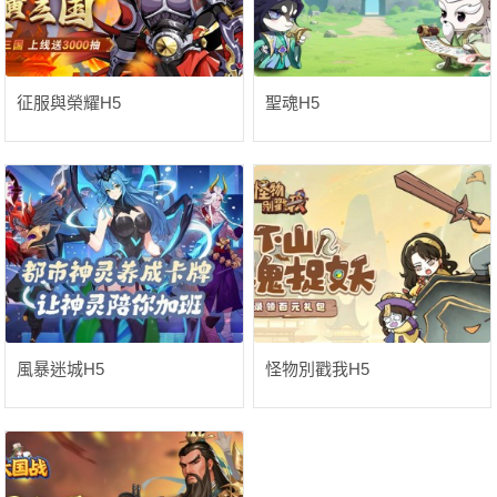
征服與榮耀H5
聖魂H5
風暴迷城H5
怪物別戳我H5