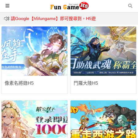
請Google【h5fungame】即可搜尋到，H5遊
戲第一次下載都需要等候下唷，假如有卡住狀
況請重新整理唷。
像素名將錄H5
鬥羅大陸H5