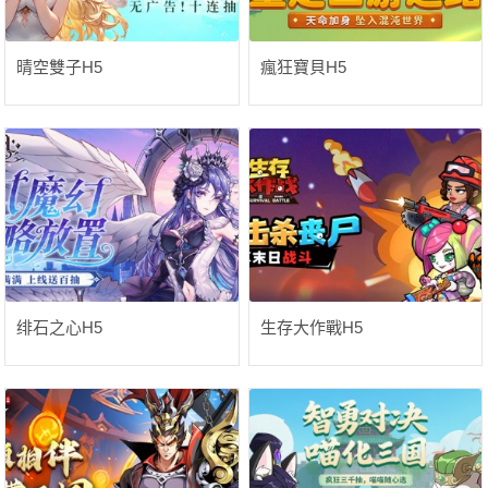
晴空雙子H5
瘋狂寶貝H5
绯石之心H5
生存大作戰H5