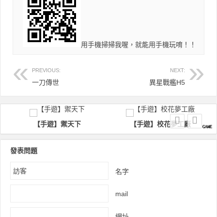
用手機掃掃我喔，就能用手機玩唷！！
PREVIOUS:
NEXT:
一刀傳世
異星戰艦H5
遊】禦天下
【手遊】校花夢工廠
【手遊】戰
發表問題
名字
mail
網址