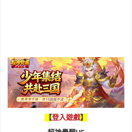
登入遊戲
【
】