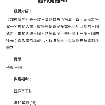
超神覺醒H5
遊戲介紹：
《超神覺醒》是一款三國題材角色扮演手遊，玩家將扮
演一名神秘人物，收集與培養衆多重返少年時期的三國
武將，重塑經典三國人物與戰役，最終踏上一統三國的
征途；遊戲畫風年輕化、玩法多樣，有策略布陣等創新
機制 。
類型：
卡牌.三國
進服福利：
登錄享千抽
送10星趙子龍