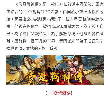
《修羅戰神傳》是一款東方玄幻與中國武俠元素完
美結合的“上帝視角”RPG遊戲，由同名小說正版授權改
編，高度還原小說劇情，講述了一個少年“楚楓”的成長故
事，他被家族遺棄、被視為毫無血脈之力，為了證明自
己，為了奪回父親榮譽，為了解救母親，他歷經各種磨
難，最終從一個平凡的下界二等門派外門弟子成長為了
這世界頂天立地的人物。遊戲
【
卡車遊戲提供
】