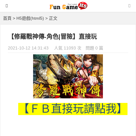
首頁
>
H5遊戲(html5)
> 正文
【修羅戰神傳-角色|冒險】直接玩
2021-10-12 14:31:43
人氣 11093 次
問題 0 篇
【ＦＢ直接玩請點我】